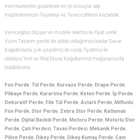
memnuniyetini gözeterek en iyi sonuçlar alıp
müşterilerimizin Teşekkür ve Teveccühlerini kazandık.
Vereceğiniz ölçüye ve modele telefon ile fiyat verilir.
Vizon Tasarım perde'de iddalı olduğumuz kadar Duvar
Kağıdındada çok çeşidimiz ile cazip fiyatımız ile
iddalıyız.Yerli ve İthal Duvar Kağıdlarımızı mağazamızda
bulabilirsiniz.
Fon Perde
,
Tül Perde
,
Kurvaze Perde
,
Drape Perde
,
Plikaşe Perde
,
Karartma Perde
,
Keten Perde
,
İp Perde
,
Dekoratif Perde
,
File Tül Perde
,
Astarlı Perde
,
Miflonlu
Fon Perde
,
Stor Perde
,
Zebra Stor Perde
,
Katlamalı
Perde
,
Dijital Baskılı Perde
,
Motoru Perde
,
Motorlu Stor
Perde
,
Çatı Perdesi
,
Tavan Perdesi
,
Mekanik Perde
,
Pilise Perde
,
Dikey Perde
,
Dikey Kumaş Perde
,
Cam