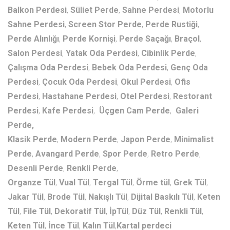
Balkon Perdesi
,
Süliet Perde
,
Sahne Perdesi
,
Motorlu
Sahne Perdesi
,
Screen Stor Perde
,
Perde Rustiği
,
Perde Alınlığı
,
Perde Kornişi
,
Perde Saçağı
,
Braçol
,
Salon Perdesi
,
Yatak Oda Perdesi
,
Cibinlik Perde
,
Çalışma Oda Perdesi
,
Bebek Oda Perdesi
,
Genç Oda
Perdesi
,
Çocuk Oda Perdesi
,
Okul Perdesi
,
Ofis
Perdesi
,
Hastahane Perdesi
,
Otel Perdesi
,
Restorant
Perdesi
,
Kafe Perdesi
,
Üçgen Cam
Perde
,
Galeri
Perde,
Klasik Perde
,
Modern Perde
,
Japon Perde
,
Minimalist
Perde
,
Avangard Perde
,
Spor Perde
,
Retro Perde
,
Desenli Perde
,
Renkli Perde
,
Organze Tül
,
Vual Tül
,
Tergal Tül
,
Örme tül
,
Grek Tül
,
Jakar Tül
,
Brode Tül
,
Nakışlı Tül
,
Dijital Baskılı Tül
,
Keten
Tül
,
File Tül
,
Dekoratif Tül
,
İpTül
,
Düz Tül
,
Renkli Tül
,
Keten Tül
,
İnce Tül
,
Kalın Tül
,
Kartal perdeci