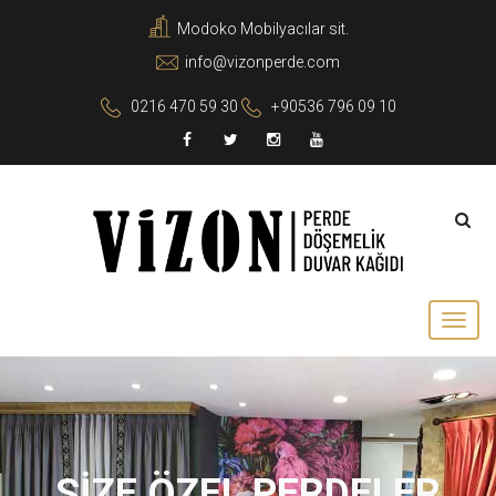
Modoko Mobilyacılar sit.
info@vizonperde.com
0216 470 59 30
+90536 796 09 10
SİZE ÖZEL PERDELER